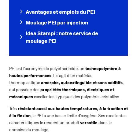
Avantages et emplois du PEI
Moulage PEI par injection
Idea Stampi : notre service de
moulage PEI
PEI est l’acronyme de polyétherimide, un
technopolymère à
hautes performances
. Il s’agit d’un matériau
thermoplastique
amorphe, autoextinguible et sans additifs
,
qui possède des
propriétés thermiques, électriques et
mécaniques
excellentes, typiques des polymères cristallins.
Très
résistant aussi aux hautes températures, à la traction et
à la flexion
, le PEI a une basse limite d’oxygène. Ses excellentes
caractéristiques le rendent un produit
versatile
dans le
domaine du moulage.