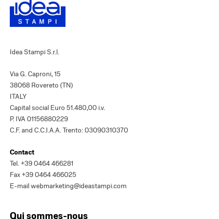
Idea Stampi S.r.l.
Via G. Caproni, 15
38068 Rovereto (TN)
ITALY
Capital social Euro 51.480,00 i.v.
P. IVA 01156880229
C.F. and C.C.I.A.A. Trento: 03090310370
Contact
Tel.
+39 0464 466281
Fax +39 0464 466025
E-mail
webmarketing@ideastampi.com
Qui sommes-nous