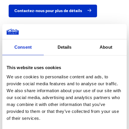
Contactez-nous pour plus de détails
Consent
Details
About
Vous voulez savoir si Idea Stampi est
votre partenaire idéal ?
This website uses cookies
We use cookies to personalise content and ads, to
provide social media features and to analyse our traffic.
Découvrez les secteurs dans lesquels nous
We also share information about your use of our site with
travaillons
our social media, advertising and analytics partners who
may combine it with other information that you’ve
provided to them or that they’ve collected from your use
of their services.