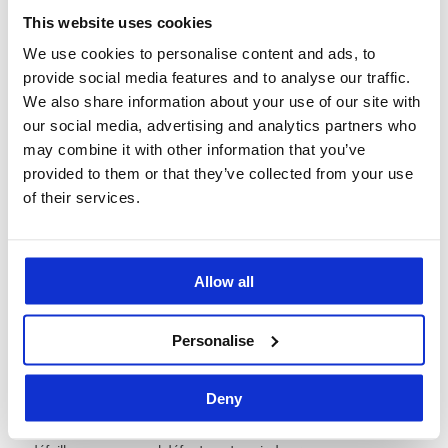
pouvant avoir de graves conséquences sur les systèmes
This website uses cookies
de fonctionnement, les technologies et la santé des
We use cookies to personalise content and ads, to
personnes, ainsi que rapports sur les résultats globaux.
provide social media features and to analyse our traffic.
We also share information about your use of our site with
Choisissez notre service de conception et de fabrication de
our social media, advertising and analytics partners who
moules pour le secteur médical.
may combine it with other information that you’ve
provided to them or that they’ve collected from your use
Contactez-nous gratuitement
of their services.
Contrôle qualité et traçabilité
Allow all
En tant que fournisseurs de moules pour le secteur médical,
nous accordons une grande attention aux
standards de
Personalise
qualité et à la traçabilité des pièces tout au long de nos
étapes de fabrication.
Deny
En effet, la traçabilité des dispositifs et des processus est
fondamentale dans l’industrie médicale, car une seule