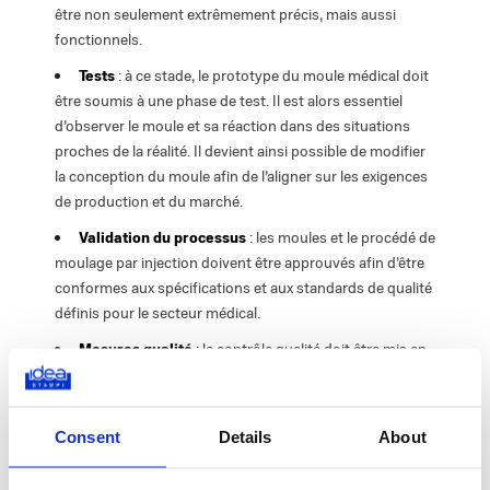
être non seulement extrêmement précis, mais aussi
fonctionnels.
Tests
: à ce stade, le prototype du moule médical doit
être soumis à une phase de test. Il est alors essentiel
d’observer le moule et sa réaction dans des situations
proches de la réalité. Il devient ainsi possible de modifier
la conception du moule afin de l’aligner sur les exigences
de production et du marché.
Validation du processus
: les moules et le procédé de
moulage par injection doivent être approuvés afin d’être
conformes aux spécifications et aux standards de qualité
définis pour le secteur médical.
Mesures qualité
: le contrôle qualité doit être mis en
œuvre tout au long du processus de fabrication afin de
vérifier que chaque dispositif médical soit irréprochable.
Pour nous, le contrôle qualité signifie surveillance,
Consent
Details
About
contrôles sur les dispositifs médicaux pour détecter
immédiatement d’éventuelles défaillances ou défauts