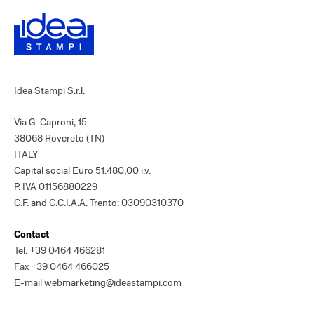
Idea Stampi S.r.l.
Via G. Caproni, 15
38068 Rovereto (TN)
ITALY
Capital social Euro 51.480,00 i.v.
P. IVA 01156880229
C.F. and C.C.I.A.A. Trento: 03090310370
Contact
Tel.
+39 0464 466281
Fax +39 0464 466025
E-mail
webmarketing@ideastampi.com